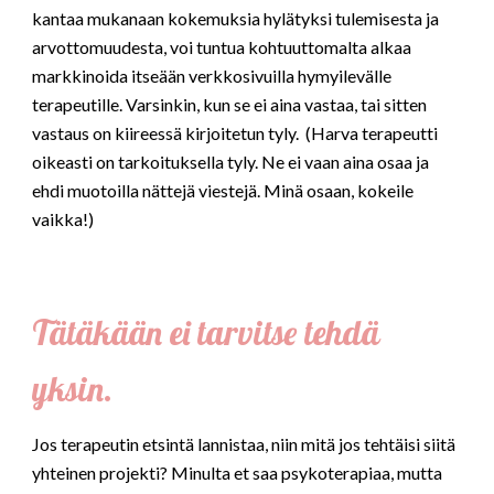
kantaa mukanaan kokemuksia hylätyksi tulemisesta ja
arvottomuudesta, voi tuntua kohtuuttomalta alkaa
markkinoida itseään verkkosivuilla hymyilevälle
terapeutille. Varsinkin, kun se ei aina vastaa, tai sitten
vastaus on kiireessä kirjoitetun tyly. (Harva terapeutti
oikeasti on tarkoituksella tyly. Ne ei vaan aina osaa ja
ehdi muotoilla nättejä viestejä. Minä osaan
, kokeile
vaikka!
)
Tätäkään ei tarvitse tehdä
yksin.
Jos terapeutin etsintä lannistaa, niin mitä jos tehtäisi siitä
yhteinen projekti? Minulta et saa psykoterapiaa, mutta