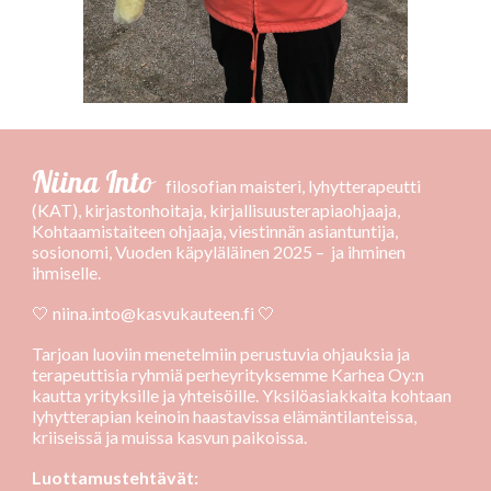
Niina Into
filosofian maisteri, lyhytterapeutti
(KAT), kirjastonhoitaja
, kirjallisuusterapiaohjaaja,
Kohtaamistaiteen ohjaaja,
viestinnän asiantuntija,
sosionomi, Vuoden käpyläläinen 2025 – ja ihminen
ihmiselle.
🤍
niina.into@kasvukauteen.fi
🤍
Tarjoan luoviin menetelmiin perustuvia ohjauksia ja
terapeuttisia ryhmiä perheyrityksemme Karhea Oy:n
kautta yrityksille ja yhteisöille. Yksilöasiakkaita kohtaan
lyhytterapian keinoin haastavissa elämäntilanteissa,
kriiseissä ja muissa kasvun paikoissa.
Luottamustehtävät: