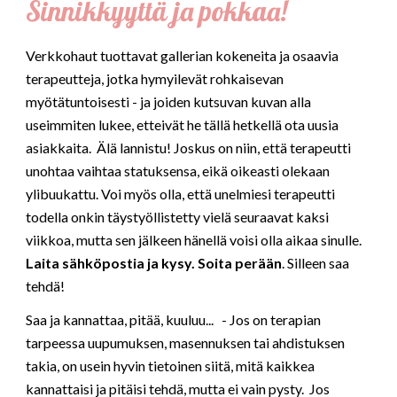
Sinnikkyyttä ja pokkaa!
Verkkohaut tuottavat gallerian kokeneita ja osaavia
terapeutteja, jotka hymyilevät rohkaisevan
myötätuntoisesti - ja joiden kutsuvan kuvan alla
useimmiten lukee, etteivät he tällä hetkellä ota uusia
asiakkaita. Älä lannistu! Joskus on niin, että terapeutti
unohtaa vaihtaa statuksensa, eikä oikeasti olekaan
ylibuukattu. Voi myös olla, että unelmiesi terapeutti
todella onkin täystyöllistetty vielä seuraavat kaksi
viikkoa, mutta sen jälkeen hänellä voisi olla aikaa sinulle.
Laita sähköpostia ja kysy. Soita perään
. Silleen saa
tehdä!
Saa ja kannattaa, pitää, kuuluu... - Jos on terapian
tarpeessa uupumuksen, masennuksen tai ahdistuksen
takia, on usein hyvin tietoinen siitä, mitä kaikkea
kannattaisi ja pitäisi tehdä, mutta ei vain pysty. Jos