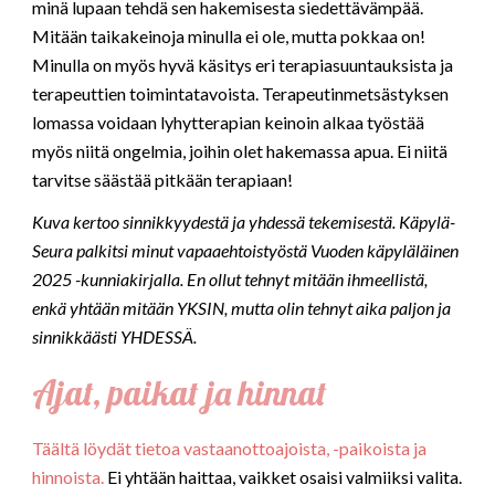
minä lupaan tehdä sen hakemisesta siedettävämpää.
Mitään taikakeinoja minulla ei ole, mutta pokkaa on!
Minulla on myös hyvä käsitys eri terapiasuuntauksista ja
terapeuttien toimintatavoista. Terapeutinmetsästyksen
lomassa voidaan lyhytterapian keinoin alkaa työstää
myös niitä ongelmia, joihin olet hakemassa apua. Ei niitä
tarvitse säästää pitkään terapiaan!
Kuva kertoo sinnikkyydestä ja yhdessä tekemisestä. Käpylä-
Seura palkitsi minut vapaaehtoistyöstä Vuoden käpyläläinen
2025 -kunniakirjalla. En ollut tehnyt mitään ihmeellistä,
enkä yhtään mitään YKSIN, mutta olin tehnyt aika paljon ja
sinnikkäästi YHDESSÄ.
Ajat, paikat ja hinnat
Täältä löydät tietoa vastaanottoajoista, -paikoista ja
hinnoista.
Ei yhtään haittaa, vaikket osaisi valmiiksi valita.