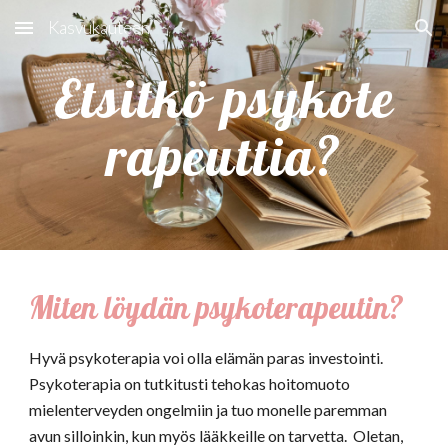
Kasvukauteen
Skip to main content
Skip to navigation
Et
sit
kö psy
ko
te
ra
peut
tia?
Miten löydän psykoterapeutin?
Hyvä psykoterapia voi olla elämän paras investointi.
Psykoterapia on tutkitusti tehokas hoitomuoto
mielenterveyden ongelmiin ja tuo monelle paremman
avun silloinkin, kun myös lääkkeille on tarvetta. Oletan,