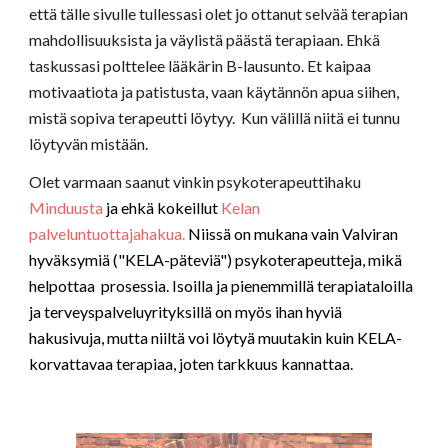
että tälle si
vulle tullessasi olet jo ottanut selvää terapian
mahdollisuuksista ja väylistä päästä terapiaan. Ehkä
taskussasi polttelee lääkärin B-lausunto. Et kaipaa
motivaatiota ja patistusta, vaan käytännön apua siihen,
mistä sopiva terapeutti löytyy. Kun välillä niitä ei tunnu
löytyvän mistään.
Olet varmaan saanut vinkin psykoterapeuttihaku
Minduusta
ja ehkä kokeillut
Kelan
palveluntuottajahakua.
Niissä on mukana vain Valviran
hyväksymiä ("KELA-päteviä") psykoterapeutteja, mikä
helpottaa prosessia. Isoilla ja pienemmillä terapiataloilla
ja terveyspalveluyrityksillä on myös ihan hyviä
hakusivuja, mutta niiltä voi löytyä muutakin kuin KELA-
korvattavaa terapiaa, joten tarkkuus kannattaa.